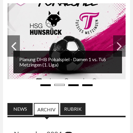
Planung DHB Pokalspiel - Damen 1 vs. TuS
Zurück
Weiter
Metzingen (1. Liga)
NEWS
RUBRIK
(AKTIVER REITER)
ARCHIV