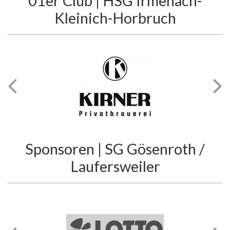
01er Club | HSG Irmenach-
Kleinich-Horbruch
Sponsoren | SG Gösenroth /
Laufersweiler