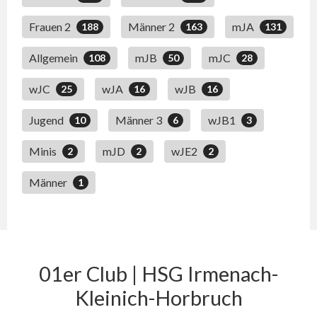
Frauen 2
Männer 2
mJA
188
163
131
Allgemein
mJB
mJC
108
50
28
wJC
wJA
wJB
25
16
16
Jugend
Männer 3
wJB1
10
6
3
Minis
mJD
wJE2
2
2
2
Männer
1
01er Club | HSG Irmenach-
Kleinich-Horbruch