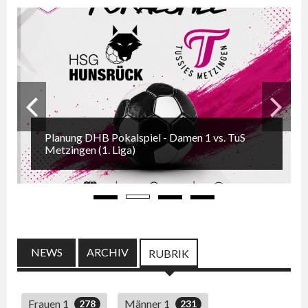
Planung DHB Pokalspiel - Damen 1 vs. TuS
Zurück
Weiter
Metzingen (1. Liga)
NEWS
ARCHIV
(AKTIVER REITER)
RUBRIK
Frauen 1
Männer 1
278
231