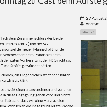
onntag zu Gast beim Aufstei
29. August 
Anonym
Männer 1
k! Nach dem Zusammenschluss der beiden
 (letztes Jahr 7.) und der SG
 Saisonziel der neuen Mannschaft nur der
nen Wochenende beim Pokalspiel beim
ch der guten Vorbereitung der HSG nicht so,
 Timo Stoffel gewünscht hätten.
 Gründen, ein Fragezeichen steht noch hinter
kurzfristig klärt.
Moselweiß einen unangenehmen und vor allem
ie in diese Begegnung gehen wird und nichts
 der Tatsache, dass wir ohne Harz spielen
 allem wenn ich an die Begegnung letzte Woche