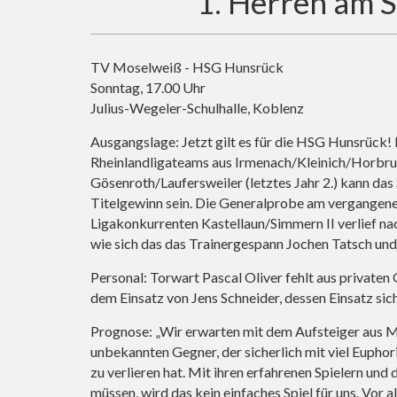
1. Herren am S
TV Moselweiß - HSG Hunsrück
Sonntag, 17.00 Uhr
Julius-Wegeler-Schulhalle, Koblenz
Ausgangslage: Jetzt gilt es für die HSG Hunsrüc
Rheinlandligateams aus Irmenach/Kleinich/Horbruch
Gösenroth/Laufersweiler (letztes Jahr 2.) kann das
Titelgewinn sein. Die Generalprobe am vergange
Ligakonkurrenten Kastellaun/Simmern II verlief na
wie sich das das Trainergespann Jochen Tatsch und
Personal: Torwart Pascal Oliver fehlt aus privaten
dem Einsatz von Jens Schneider, dessen Einsatz sich 
Prognose: „Wir erwarten mit dem Aufsteiger aus 
unbekannten Gegner, der sicherlich mit viel Euphor
zu verlieren hat. Mit ihren erfahrenen Spielern und
müssen, wird das kein einfaches Spiel für uns. Vor