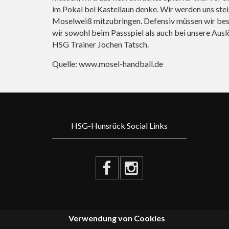
im Pokal bei Kastellaun denke. Wir werden uns ste
Moselweiß mitzubringen. Defensiv müssen wir bess
wir sowohl beim Passspiel als auch bei unsere Ausl
HSG Trainer Jochen Tatsch.
Quelle:
www.mosel-handball.de
HSG-Hunsrück Social Links
Verwendung von Cookies