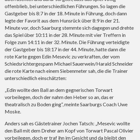
offenblieb, bei unterschiedlichen Führungen. So lagen die
Gastgeber bis 8:7 in der 18. Minute in Führung, doch dann
legte der Favorit aus dem Hunsrück über 8:9 in der 21.
Minute vor, doch Saarburg stemmte sich dagegen und drehte
das Spiel über 10:11 in der 28. Minute mit vier Treffern in
Folge zum 14:11 in der 32. Minute. Die Führung verteidigte
der Gastgeber bis 18:17 in der 44. Minute, hatte dann die
rote Karte gegen Edin Mesevic zu verkraften, der vom
Schiedsrichtergespann Michael Sauerwein/Harald Schneider
die rote Karte nach einem Siebenmeter sah, die die Trainer
unterschiedlich einschätzten:
„Edin wollte den Ball an dem gegnerischen Torwart
vorbeilegen, doch der nahm den Heber so an, das er
theatralisch zu Boden ging“, meinte Saarburgs Coach Uwe
Moske.
Anders sah es Gästetrainer Jochen Tatsch: „Mesevic wollte
den Ball mit dem Dreher am Kopf von Torwart Pascal Olivier
vorbeilegen, doch er traf ihn im Gesicht und da bleibt den