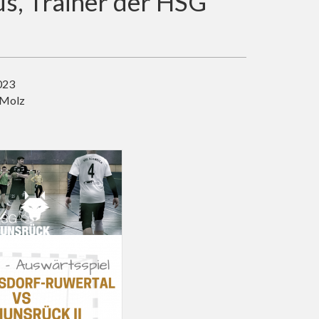
s, Trainer der HSG
023
 Molz