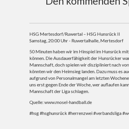
Den kommenden Spi
HSG Mertesdorf/Ruwertal – HSG Hunsrück II
Samstag, 20:00 Uhr - Ruwertalhalle, Mertesdorf
50 Minuten haben wir im Hinspiel im Hunsrück mitg
können. Die Ausdauerfähigkeit der Hunsrücker war
Mannschaft, doch spielen wir diszipliniert nach vo
könnten wir den Heimsieg landen. Dazu muss es au
aufgrund von Personalmangel am letzten Wochenend
uns erst gegen Ende der Woche, wer auflaufen kann
Mannschaft der Liga schlagen.
Quelle:
www.mosel-handball.de
#hsg #hsghunsrück #herrenzwei #verbandsliga #w