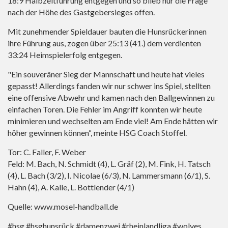
18:9 Halbzeitführung entgegen und so blieb nur die Frage
nach der Höhe des Gastgebersieges offen.
Mit zunehmender Spieldauer bauten die Hunsrückerinnen
ihre Führung aus, zogen über 25:13 (41.) dem verdienten
33:24 Heimspielerfolg entgegen.
"Ein souveräner Sieg der Mannschaft und heute hat vieles
gepasst! Allerdings fanden wir nur schwer ins Spiel, stellten
eine offensive Abwehr und kamen nach den Ballgewinnen zu
einfachen Toren. Die Fehler im Angriff konnten wir heute
minimieren und wechselten am Ende viel! Am Ende hätten wir
höher gewinnen können“, meinte HSG Coach Stoffel.
Tor: C. Faller, F. Weber
Feld: M. Bach, N. Schmidt (4), L. Gräf (2), M. Fink, H. Tatsch
(4), L. Bach (3/2), I. Nicolae (6/3), N. Lammersmann (6/1), S.
Hahn (4), A. Kalle, L. Bottlender (4/1)
Quelle:
www.mosel-handball.de
#hsg #hsghunsrück #damenzwei #rheinlandliga #wolves