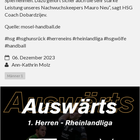
Spiel nehmen. Dazu gehört sicher auch die sehr starke
Leistung unseres Nachwuchskeepers Mauro Neu“, sagt HSG
Coach Dobardzijev.
Quelle: mosel-handball.de
#hsg #hsghunsrück #herreneins #rheinlandliga #hsgwölfe
#handball
06. Dezember 2023
Ann-Kathrin Molz
Männer 1