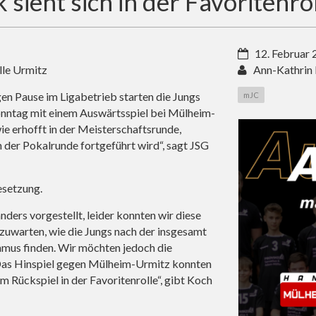
ieht sich in der Favoritenro
12. Februar
lle Urmitz
Ann-Kathrin
n Pause im Ligabetrieb starten die Jungs
mJC
nntag mit einem Auswärtsspiel bei Mülheim-
wie erhofft in der Meisterschaftsrunde,
n der Pokalrunde fortgeführt wird“, sagt JSG
esetzung.
nders vorgestellt, leider konnten wir diese
abzuwarten, wie die Jungs nach der insgesamt
thmus finden. Wir möchten jedoch die
Das Hinspiel gegen Mülheim-Urmitz konnten
m Rückspiel in der Favoritenrolle“, gibt Koch