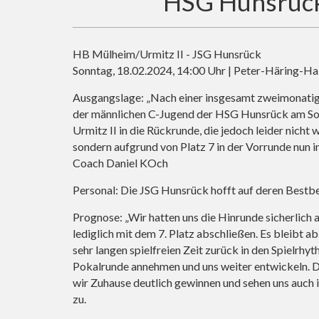
HSG Hunsrück s
HB Mülheim/Urmitz II - JSG Hunsrück
Sonntag, 18.02.2024, 14:00 Uhr | Peter-Häring-Ha
Ausgangslage: „Nach einer insgesamt zweimonatige
der männlichen C-Jugend der HSG Hunsrück am So
Urmitz II in die Rückrunde, die jedoch leider nicht 
sondern aufgrund von Platz 7 in der Vorrunde nun i
Coach Daniel KOch
Personal: Die JSG Hunsrück hofft auf deren Bestb
Prognose: „Wir hatten uns die Hinrunde sicherlich a
lediglich mit dem 7. Platz abschließen. Es bleibt 
sehr langen spielfreien Zeit zurück in den Spielrhy
Pokalrunde annehmen und uns weiter entwickeln. 
wir Zuhause deutlich gewinnen und sehen uns auch i
zu.