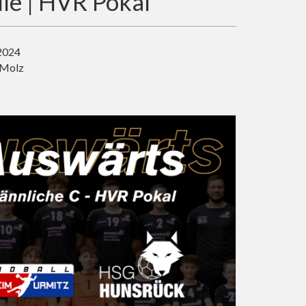
lle | HVR Pokal
 2024
 Molz