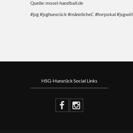
Quelle: mosel-handball.de
#jsg #jsghunsrück #männlicheC #hvrpokal #jsgwöl
HSG-Hunsrück Social Links