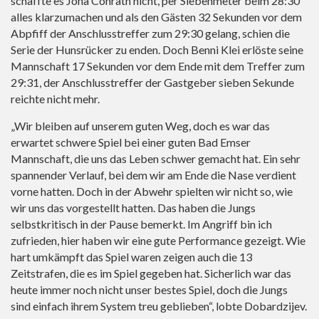
schaffte es Jona Conrath nicht, per Siebenmeter beim 28:30
alles klarzumachen und als den Gästen 32 Sekunden vor dem
Abpfiff der Anschlusstreffer zum 29:30 gelang, schien die
Serie der Hunsrücker zu enden. Doch Benni Klei erlöste seine
Mannschaft 17 Sekunden vor dem Ende mit dem Treffer zum
29:31, der Anschlusstreffer der Gastgeber sieben Sekunde
reichte nicht mehr.
„Wir bleiben auf unserem guten Weg, doch es war das
erwartet schwere Spiel bei einer guten Bad Emser
Mannschaft, die uns das Leben schwer gemacht hat. Ein sehr
spannender Verlauf, bei dem wir am Ende die Nase verdient
vorne hatten. Doch in der Abwehr spielten wir nicht so, wie
wir uns das vorgestellt hatten. Das haben die Jungs
selbstkritisch in der Pause bemerkt. Im Angriff bin ich
zufrieden, hier haben wir eine gute Performance gezeigt. Wie
hart umkämpft das Spiel waren zeigen auch die 13
Zeitstrafen, die es im Spiel gegeben hat. Sicherlich war das
heute immer noch nicht unser bestes Spiel, doch die Jungs
sind einfach ihrem System treu geblieben“, lobte Dobardzijev.