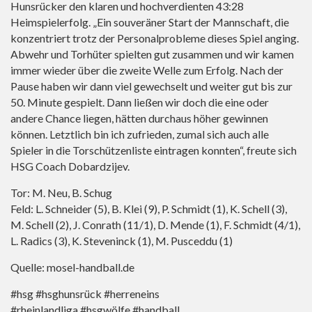
Hunsrücker den klaren und hochverdienten 43:28
Heimspielerfolg. „Ein souveräner Start der Mannschaft, die
konzentriert trotz der Personalprobleme dieses Spiel anging.
Abwehr und Torhüter spielten gut zusammen und wir kamen
immer wieder über die zweite Welle zum Erfolg. Nach der
Pause haben wir dann viel gewechselt und weiter gut bis zur
50. Minute gespielt. Dann ließen wir doch die eine oder
andere Chance liegen, hätten durchaus höher gewinnen
können. Letztlich bin ich zufrieden, zumal sich auch alle
Spieler in die Torschützenliste eintragen konnten“, freute sich
HSG Coach Dobardzijev.
Tor: M. Neu, B. Schug
Feld: L. Schneider (5), B. Klei (9), P. Schmidt (1), K. Schell (3),
M. Schell (2), J. Conrath (11/1), D. Mende (1), F. Schmidt (4/1),
L. Radics (3), K. Steveninck (1), M. Pusceddu (1)
Quelle: mosel-handball.de
#hsg #hsghunsrück #herreneins
#rheinlandliga #hsgwölfe #handball