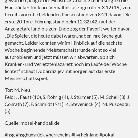
geworden“, klagte der Hunsrück Coach. Schnell sorgten die
Hunsrücker für klare Verhältnisse, zogen über 3:12 (19.) zum
bereits vorentscheidenden Pausenstand von 8:21 davon. Die
erste 20 Tore-Führung stand beim 12:32 (42.) auf der
Anzeigetafel und bis zum Ende zog der Favorit weiter davon.
„Die Spieler, die heute dabei waren, haben ihre Sache gut
gemacht. Leider konnten wir im Hinblick auf die nächste
Woche beginnende Meisterschaftsrunde nicht so viel
ausprobieren und jetzt müssen wir abwarten, ob sich
Kranken- und Verletztenlazarett noch im Laufe der Woche
lichtet“, schaut Dobardizijev mit Sorgen auf das erste
Meisterschaftsspiel.
Tor: M. Neu
Feld: J. Faust (10), S. Röhrig (4), J. Stürmer (5), M. Schell (3), J.
Conrath (7), F. Schmidt (9/1), K. Steveninck (4), M. Pusceddu
(5)
Quelle: mosel-handball.de
#hsg #hsghunsrück #herreneins #hvrheinland #pokal