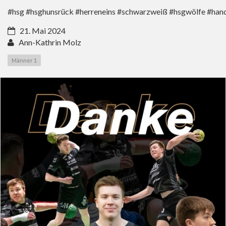
#hsg #hsghunsrück #herreneins #schwarzweiß #hsgwölfe #han
21. Mai 2024
Ann-Kathrin Molz
Männer 1