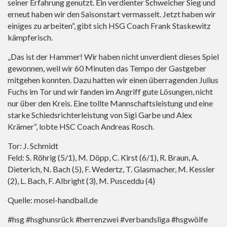
seiner Erfahrung genutzt. Ein verdienter Schweicher Sieg und
erneut haben wir den Saisonstart vermasselt. Jetzt haben wir
einiges zu arbeiten“, gibt sich HSG Coach Frank Staskewitz
kämpferisch.
„Das ist der Hammer! Wir haben nicht unverdient dieses Spiel
gewonnen, weil wir 60 Minuten das Tempo der Gastgeber
mitgehen konnten. Dazu hatten wir einen überragenden Julius
Fuchs im Tor und wir fanden im Angriff gute Lösungen, nicht
nur über den Kreis. Eine tollte Mannschaftsleistung und eine
starke Schiedsrichterleistung von Sigi Garbe und Alex
Krämer“, lobte HSC Coach Andreas Rosch.
Tor: J. Schmidt
Feld: S. Röhrig (5/1), M. Döpp, C. Kirst (6/1), R. Braun, A.
Dieterich, N. Bach (5), F. Wedertz, T. Glasmacher, M. Kessler
(2), L. Bach, F. Albright (3), M. Pusceddu (4)
Quelle: mosel-handball.de
#hsg #hsghunsrück #herrenzwei #verbandsliga #hsgwölfe