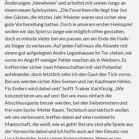
Änderungen „hinnehmen“ und arbeitet mit seinen Jungs an
einem neuen Spielsystem. „Die Favoritenrolle liegt klar bei
den Gästen, die letztes Jahr Meister waren und sicher eine
gute Vorbereitung hatten. Doch in unserem ersten Heimspiel
wollen wir das Spiel so lange wie möglich offen gestalten,
doch es müsste vieles bei uns passen, um am Ende die Halle
als Sieger zu verlassen. Auf jeden Fall muss die Abwehr mit
einem gut aufgelegten Andre Legenhausen im Tor stehen, wir
vorne im Angriff weniger Fehler machen als in Weibern. Es
treffen hier sicher zwei Mannschaften mit viel Potential
aufeinander, doch letztlich sehe ich den Gast den Tick vorne.
Bei uns werden sicher Alex Sonnen und Jan Kaufmann fehlen,
Flo Enders wird dabei sein“, hofft Trainer Kai Kinzig. „Wir
konzentrieren uns auf uns! Bei uns muss einfach die
Abschlussquote besser werden, bei den Siebenmetern und
frei vom Sechs-Meter Raum. Technisch und taktisch wollen
wir uns verbessern, treffen dabei auf eine routinierte
Mannschaft, die weiß, wie es geht! Bei uns sind alle Spiele aus
der Vorwoche dabei und ich hoffe auch auf den Einsatz von
Luca Schneider, trotz seiner Knieprobleme. Wenn es uns