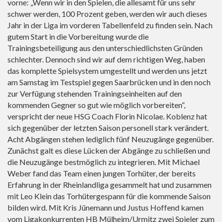
vorne: „Wenn wir in den Spielen, die allesamt für uns sehr
schwer werden, 100 Prozent geben, werden wir auch dieses
Jahr in der Liga im vorderen Tabellenfeld zu finden sein. Nach
gutem Start in die Vorbereitung wurde die
Trainingsbeteiligung aus den unterschiedlichsten Gründen
schlechter. Dennoch sind wir auf dem richtigen Weg, haben
das komplette Spielsystem umgestellt und werden uns jetzt
am Samstag im Testspiel gegen Saarbrücken und in den noch
zur Verfügung stehenden Trainingseinheiten auf den
kommenden Gegner so gut wie möglich vorbereiten“,
verspricht der neue HSG Coach Florin Nicolae. Koblenz hat
sich gegenüber der letzten Saison personell stark verändert.
Acht Abgängen stehen lediglich fünf Neuzugänge gegenüber.
Zunächst galt es diese Lücken der Abgänge zu schließen und
die Neuzugänge bestmöglich zu integrieren. Mit Michael
Weber fand das Team einen jungen Torhüter, der bereits
Erfahrung in der Rheinlandliga gesammelt hat und zusammen
mit Leo Klein das Torhütergespann für die kommende Saison
bilden wird. Mit Kris Jünemann und Justus Hoffend kamen
vom Ligakonkurrenten HB Mülheim/Urmitz zwei Spieler zum