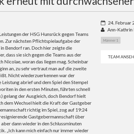
 erneut mit durchwachsener
24. Februar
Ann-Kathrin
ie Leistungen der HSG Hunsrück gegen Teams
en. Zur nächsten Pflichtspielaufgabe der
Männer 1
in Bendorf ran. Doch hier zeigte die
, dass sie sich gegen die Teams aus der
TEAM ANSEH
ch Nicolae, woran das liegen mag. Scheinbar
inn an, zu sehr vertraut man auf die zweite
reißt. Nicht wiederzuerkennen war der
e Leistung abrief und dem Spiel den Stempel
riten in den ersten Minuten, führten schnell
0.) gelang der Ausgleich, doch Bendorf hielt
h dem Wechsel hielt die Kraft der Gastgeber
temannschaft richtig im Spiel, zog auf 19:24
zt resignierende Gastgebermannschaft über
eß aber dann wieder in den Schlussminuten
k. „Ich kann mich einfach nur immer wieder