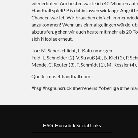
wiederholen! Am besten warte ich 40 Minuten auf 
Handball spielt! Bis dahin lassen wir lange Angriff
Chancen wartet. Wir brauchen einfach immer wieder v
anzukommen! Wenn uns einmal gelingen würde, übe
abzurufen, gehen wir auch heute mit mehr als 20 To
sich Nicolae erneut.
Tor: M. Scherschlicht, L. Kaltenmorgen
Feld: L. Schneider (2), V. Strauß (4), B. Klei (3), P. Sc
Mende, C. Reuter (3), F. Schmidt (1), M. Kessler (4)
Quelle: mosel-handball.com
#hsg #hsghunsrück #herreneins #oberliga #rheinl
HSG-Hunsrück Social Links