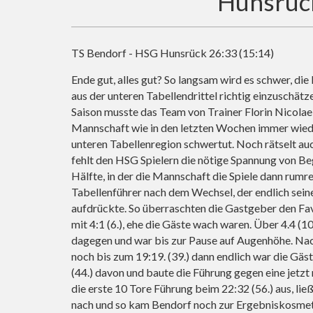
Hunsrück
TS Bendorf - HSG Hunsrück 26:33 (15:14)
Ende gut, alles gut? So langsam wird es schwer, d
aus der unteren Tabellendrittel richtig einzuschätz
Saison musste das Team von Trainer Florin Nicolae 
Mannschaft wie in den letzten Wochen immer wieder
unteren Tabellenregion schwertut. Noch rätselt au
fehlt den HSG Spielern die nötige Spannung von Beg
Hälfte, in der die Mannschaft die Spiele dann rum
Tabellenführer nach dem Wechsel, der endlich sein
aufdrückte. So überraschten die Gastgeber den Favo
mit 4:1 (6.), ehe die Gäste wach waren. Über 4.4 (1
dagegen und war bis zur Pause auf Augenhöhe. Nac
noch bis zum 19:19. (39.) dann endlich war die Gäs
(44.) davon und baute die Führung gegen eine jet
die erste 10 Tore Führung beim 22:32 (56.) aus, li
nach und so kam Bendorf noch zur Ergebniskosmeti