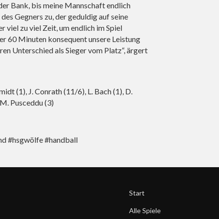
der Bank, bis meine Mannschaft endlich
e des Gegners zu, der geduldig auf seine
iel zu viel Zeit, um endlich im Spiel
r 60 Minuten konsequent unsere Leistung
ren Unterschied als Sieger vom Platz“, ärgert
hmidt (1), J. Conrath (11/6), L. Bach (1), D.
, M. Pusceddu (3)
and #hsgwölfe #handball
Start
Alle Spiele