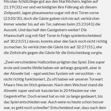
Nicolae-Schützlinge gut aus den Startlöchern, legten auf
21:19 (33.) vor und verteidigten ihre Führung ab diesem
Zeitpunkt, lagen phasenweise sogar mit drei Toren vorne
(23:20/35), doch die Gäste gaben sich nie auf, verkürzten
immer wieder bis auf ein Tor, nahmen beim 25:23 (43.) die
Auszeit. Und das half den Gastgebern weiter! Die
Mannschaft zog mit fünf Toren in Folge spielentscheidend
auf 30:23 (51.) davon, konnte aber den Sack noch nicht richtig
zu machen. So verkürzten die Gäste bis auf 32:27 (55.), ehe
die Zeitstrafe gegen die Gäste für die Entscheidung sorgte.
„Zwei verschiedene Halbzeiten prägten das Spiel. Eine super
erste und zweite Welle haben wir anfangs gespielt, aber in
der Abwehr hat – egal welches System wir versuchten – es
nicht richtig funktioniert. Zu oft haben wir unseren Torwart
Mauro Neu im Stich gelassen. Nach dem Wechsel stand die
Abwehr super und wir kassierten in 20 Minuten nur vier
Gegentreffer. Doch erneut hat es mir zu lange gedauert, bis
das Spiel entschieden war. Auch wenn es heute schon besser
war, es geht noch schneller! Entscheidend war, dass nach dem