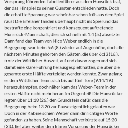
Vorsprung führenden Tabellenführer aus dem Hunsrück traf,
der das Hinspiel zu seinen Gunsten entschieden hatte. Doch
die erhoffte Spannung war scheinbar schon früh aus dem Spiel
raus! Die Eifelaner fanden überhaupt nicht ins Spiel und das
bestrafte eine konzentriert und konsequent auftretende
Hunsrück-Mannschaft, die sich schnell mit 1:4 (5.) absetzte.
Dann fand das Team von Nico Weber endlich in die
Begegnung, war beim 5:6 (8.) wieder auf Augenhöhe, doch die
nächsten Minuten gehörten den Gästen, die über 6:13 (16.),
trotz der Wittlicher Auszeit, auf und davon zogen und sich
damit eine klare Führung herausgespielt hatten, die über die
gesamte erste Hälfte verteidigt werden konnte. Zwar gelang
es dem Wittlicher Team, sich bis auf fünf Tore (9:14/19.)
heranzukämpfen, doch näher kam das Weber-Team in der
ersten Hälfte nicht mehr heran, im Gegenteil! Die Hunsrücker
legten über 11:18 (26.) den Grundstein dafür, dass die
Begegnung beim 13:20 zur Pause eigentlich gelaufen war.
Doch in der Kabine schien Weber dann dir richtigen Worte
gefunden zu haben. Seine Mannschaft verkürzte auf 15:20
(33.), lief aber weiter dem klaren Vorsprung der Hunsrücker