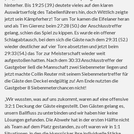
hinterher. Bis 19:25 (39.) deutete vieles auf den klaren
Auswärtserfolg des Tabellenführers hin, doch Wittlich zeigte
jetzt sein Kämpferherz! Tor um Tor kamen die Eifelaner heran
und als Tim Gierenz beim 27:28 (50.) der Anschlusstreffer
gelang, schien das Spiel zu kippen. Es wurde ein offener
Schlagabtausch, bei dem sich die Gäste nach dem 29:31 (52.)
wieder deutlicher auf vier Tore absetzten und jetzt beim
29:33 (54.) das Tor zur Meisterschaft wieder weit
aufgestoßen hatten. Nach dem 30:33 Anschlusstreffer der
Gastgeber ließ die Mannschaft zwei Siebenmeter liegen und
jetzt machte Collin Reuter mit seinem Siebenmetertreffer für
die Gäste den Deckel endgültig zu! Am Ende nutzten die
Gastgeber 8 Siebenmeterchancen nicht!
„Wir wussten, was auf uns zukommt, waren auf eine offensive
3:2:1 Deckung der Gäste eingestellt. Den Gästen gelang es,
unsern Ballfluss zu unterbinden und wir haben hier keine
Lösungen gefunden. Die Abwehr hat in der ersten Hälfte nicht
als Team auf dem Platz gestanden, zu oft waren wir in 1:1
Situationen, in den die Hunsrücker ihre individuelle Stärke