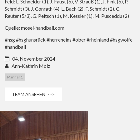
Feld: L. Schneider (1), J. Faust (6), V. Strauß (1), J. Fink (6), P.
Schmidt (3), J. Conrath (4), L. Bach (2), F. Schmidt (2), C.
Reuter (5/3), G. Peitsch (1), M. Kessler (1), M. Pusceddu (2)
Quelle: mosel-handball.com
#hsg #hsghunsrück #herreneins #ober #rheinland #hsgwölfe
#handball
04. November 2024
Ann-Kathrin Molz
Männer 1
TEAM ANSEHEN >>>