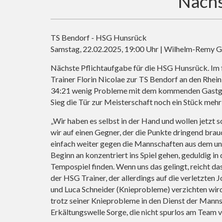
Nächs
TS Bendorf - HSG Hunsrück
Samstag, 22.02.2025, 19:00 Uhr | Wilhelm-Remy
Nächste Pflichtaufgabe für die HSG Hunsrück. Im f
Trainer Florin Nicolae zur TS Bendorf an den Rhei
34:21 wenig Probleme mit dem kommenden Gastgeb
Sieg die Tür zur Meisterschaft noch ein Stück mehr
„Wir haben es selbst in der Hand und wollen jetzt 
wir auf einen Gegner, der die Punkte dringend brau
einfach weiter gegen die Mannschaften aus dem unt
Beginn an konzentriert ins Spiel gehen, geduldig in
Tempospiel finden. Wenn uns das gelingt, reicht das
der HSG Trainer, der allerdings auf die verletzten 
und Luca Schneider (Knieprobleme) verzichten wird
trotz seiner Knieprobleme in den Dienst der Mannsc
Erkältungswelle Sorge, die nicht spurlos am Team 