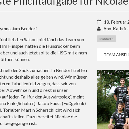
te Pflichtaufgabe für Nicola
18. Februar
 Gymnasium Bendorf
Ann-Kathrin
ünftletzten Saisonspiel fährt das Team von
Männer 1
n! Im Hinspiel hatten die Hunsrücker beim
er und auch jetzt sollte die HSG mit einem
TEAM ANSEH
 öffnen können.
schnell den Sack zumachen. In Bendorf treffen
cht und deshalb alles geben wird. Wir müssen
eren Tabellenfeld zeigen, dass wir von
 der Abwehr sein und direkt in unser
 auf jeden Fall für den Auswärtssieg“, meint
Jona Fink (Schulter), Jacob Faust (Fußgelenk)
. Torhüter Martin Scherschlicht wird sich
haft stellen. Dazu bereitet Nicolae die
vorbeigegangen ist.