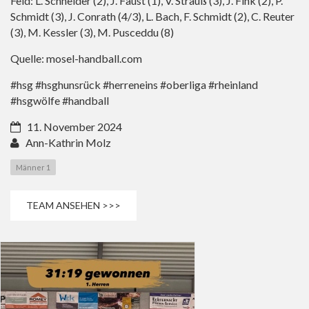
Feld: L. Schneider (2), J. Faust (1), V. Strauß (3), J. Fink (2), P.
Schmidt (3), J. Conrath (4/3), L. Bach, F. Schmidt (2), C. Reuter
(3), M. Kessler (3), M. Pusceddu (8)
Quelle: mosel-handball.com
#hsg #hsghunsrück #herreneins #oberliga #rheinland
#hsgwölfe #handball
11. November 2024
Ann-Kathrin Molz
Männer 1
TEAM ANSEHEN >>>