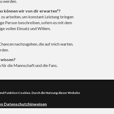
zu werden.
as können wir von dir erwarten“?
ich zu arbeiten, um konstant Leistung bringen
ige Person beschreiben, sofern es mit dem
ige vollen Einsatz und Willem.
hancen nachzugehen, die auf mich warten.
erden.
r wissen?
rn für die Mannschaft und die Fans.
Start
 und Funktion Cookies. Durch die Nutzung dieser Website
Alle Spiele
ren Datenschutzhinweisen
Die Teams