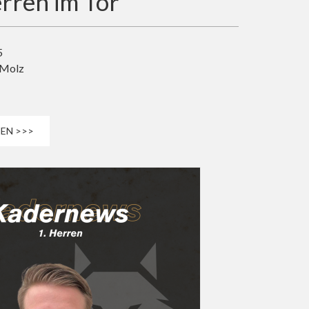
rren im Tor
5
 Molz
EN >>>