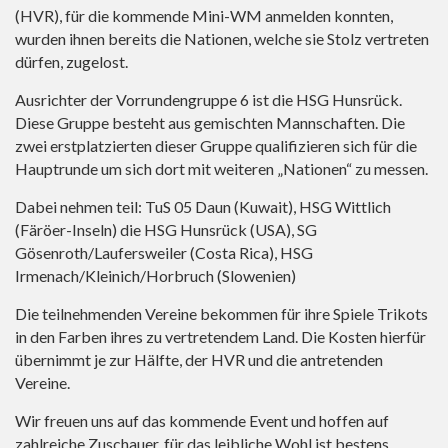
(HVR), für die kommende Mini-WM anmelden konnten,
wurden ihnen bereits die Nationen, welche sie Stolz vertreten
dürfen, zugelost.
Ausrichter der Vorrundengruppe 6 ist die HSG Hunsrück.
Diese Gruppe besteht aus gemischten Mannschaften. Die
zwei erstplatzierten dieser Gruppe qualifizieren sich für die
Hauptrunde um sich dort mit weiteren „Nationen“ zu messen.
Dabei nehmen teil: TuS 05 Daun (Kuwait), HSG Wittlich
(Färöer-Inseln) die HSG Hunsrück (USA), SG
Gösenroth/Laufersweiler (Costa Rica), HSG
Irmenach/Kleinich/Horbruch (Slowenien)
Die teilnehmenden Vereine bekommen für ihre Spiele Trikots
in den Farben ihres zu vertretendem Land. Die Kosten hierfür
übernimmt je zur Hälfte, der HVR und die antretenden
Vereine.
Wir freuen uns auf das kommende Event und hoffen auf
zahlreiche Zuschauer, für das leibliche Wohl ist bestens