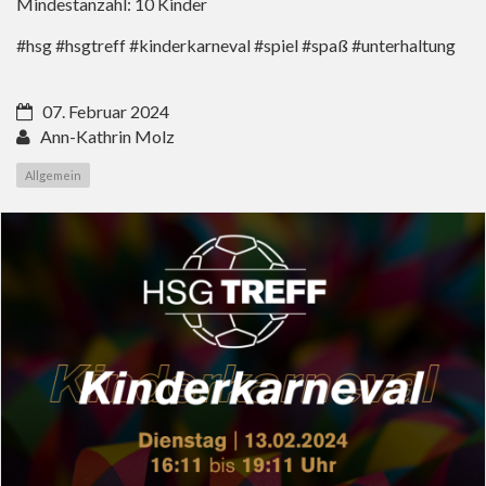
Mindestanzahl: 10 Kinder
#hsg #hsgtreff #kinderkarneval #spiel #spaß #unterhaltung
07. Februar 2024
Ann-Kathrin Molz
Allgemein