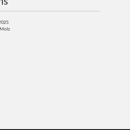
hs
 2025
 Molz