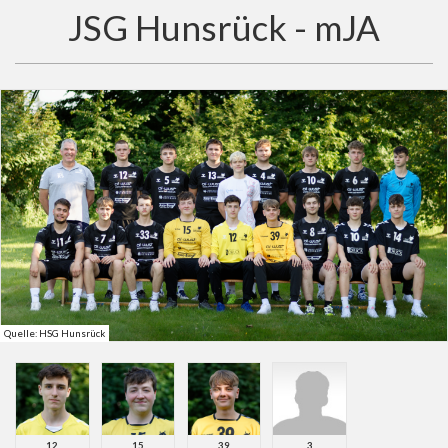
JSG Hunsrück - mJA
Quelle: HSG Hunsrück
12
15
39
3