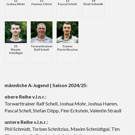
12
13
13
14
Joshua Mohr
Hannes Christ
Pascal Schell
Eliah Schmidt
33
Torwarttrainer
Trainer
Maxim
Ralf Schell
Florin Nicolae
Schidtgal
männliche A-Jugend | Saison 2024/25:
obere Reihe v.l.n.r.:
Torwarttrainer Ralf Schell, Joshua Mohr, Joshua Hamm,
Pascal Schell, Stefan Döpp, Finn Eckstein, Valentin Strauß
untere Reihe v.l.n.r.:
Phil Schmidt, Torben Schnitzius, Maxim Schmidtgal, Tim