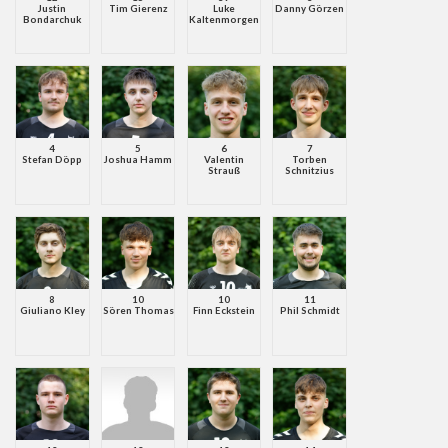
Justin
Tim Gierenz
Luke
Danny Görzen
Bondarchuk
Kaltenmorgen
4
5
6
7
Stefan Döpp
Joshua Hamm
Valentin
Torben
Strauß
Schnitzius
8
10
10
11
Giuliano Kley
Sören Thomas
Finn Eckstein
Phil Schmidt