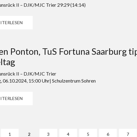
srück II – DJK/MJC Trier 29:29 (14:14)
ITERLESEN
en Ponton, TuS Fortuna Saarburg t
ltag
nsrück II – DJK/MJC Trier
, 06.10.2024, 15:00 Uhr| Schulzentrum Sohren
ITERLESEN
1
2
3
4
5
6
7