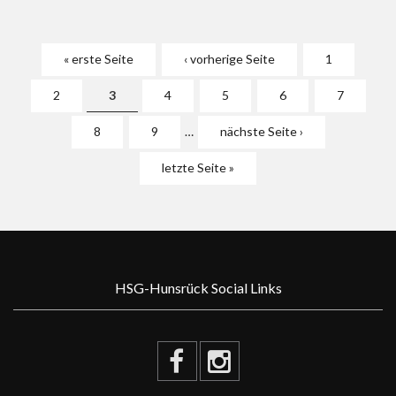
Seiten
« erste Seite
‹ vorherige Seite
1
2
3
4
5
6
7
8
9
…
nächste Seite ›
letzte Seite »
HSG-Hunsrück Social Links