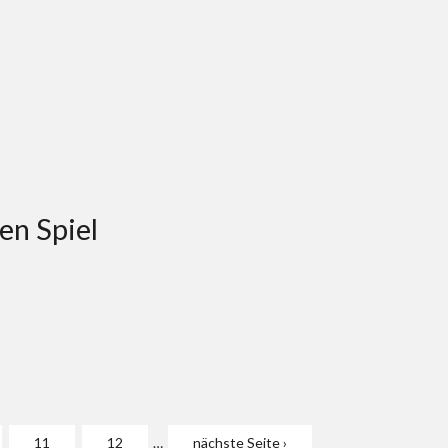
en Spiel
11
12
…
nächste Seite ›