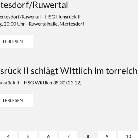
tesdorf/Ruwertal
rtesdorf/Ruwertal – HSG Hunsrück II
, 20:00 Uhr - Ruwertalhalle, Mertesdorf
ITERLESEN
rück II schlägt Wittlich im torreich
srück II – HSG Wittlich 38:30 (23:12)
ITERLESEN
4
5
6
7
8
9
10