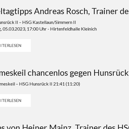
ltagtipps Andreas Rosch, Trainer 
srück II – HSG Kastellaun/Simmern II
, 05.03.2023, 17:00 Uhr - Hirtenfeldhalle Kleinich
ITERLESEN
meskeil chancenlos gegen Hunsrück 
eskeil – HSG Hunsrück II 21:41 (11:20)
ITERLESEN
s von Heiner Mainz, Trainer des HS