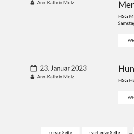
Mer
Ann-Kathrin Molz
HSG Me
Samstag
WE
Huns
23. Januar 2023
Ann-Kathrin Molz
HSG Hun
WE
Seiten
« erste Seite
‹ vorherige Seite
…