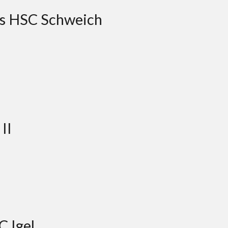
des HSC Schweich
II
C Igel