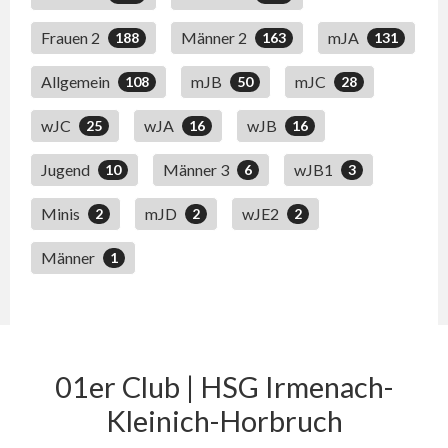
Frauen 2
Männer 2
mJA
188
163
131
Allgemein
mJB
mJC
108
50
28
wJC
wJA
wJB
25
16
16
Jugend
Männer 3
wJB1
10
6
3
Minis
mJD
wJE2
2
2
2
Männer
1
01er Club | HSG Irmenach-
Kleinich-Horbruch