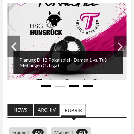
Planung DHB Pokalspiel - Damen 1 vs. TuS
Zurück
Weiter
Metzingen (1. Liga)
NEWS
ARCHIV
(AKTIVER REITER)
RUBRIK
Frauen 1
Männer 1
278
231