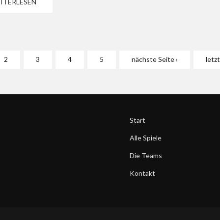
ITERLESEN
2
3
4
5
nächste Seite ›
letz
Start
Alle Spiele
Die Teams
Kontakt