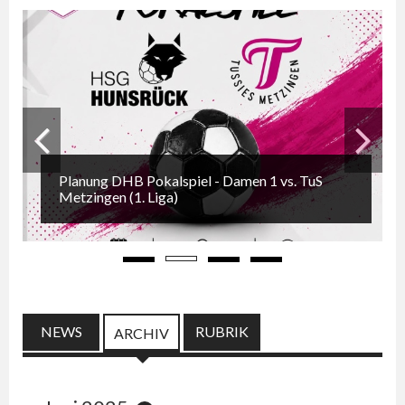
Planung DHB Pokalspiel - Damen 1 vs. TuS
Zurück
Weiter
Metzingen (1. Liga)
NEWS
RUBRIK
(AKTIVER REITER)
ARCHIV