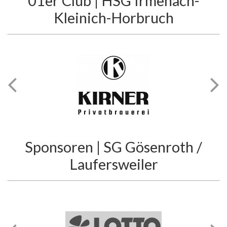
01er Club | HSG Irmenach-
Kleinich-Horbruch
Sponsoren | SG Gösenroth /
Laufersweiler